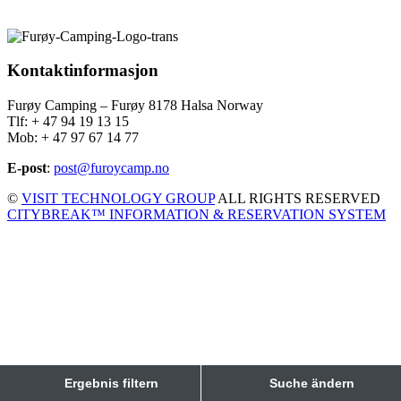
Kontaktinformasjon
Furøy Camping – Furøy 8178 Halsa Norway
Tlf: + 47 94 19 13 15
Mob: + 47 97 67 14 77
E-post
:
post@furoycamp.no
©
VISIT TECHNOLOGY GROUP
ALL RIGHTS RESERVED
CITYBREAK™ INFORMATION & RESERVATION SYSTEM
Ergebnis filtern
Suche ändern