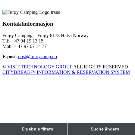
Kontaktinformasjon
Furøy Camping – Furøy 8178 Halsa Norway
Tlf: + 47 94 19 13 15
Mob: + 47 97 67 14 77
E-post
:
post@furoycamp.no
©
VISIT TECHNOLOGY GROUP
ALL RIGHTS RESERVED
CITYBREAK™ INFORMATION & RESERVATION SYSTEM
Ergebnis filtern
Suche ändern