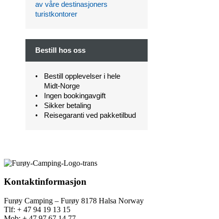
av våre destinasjoners
turistkontorer
Bestill hos oss
Bestill opplevelser i hele
Midt-Norge
Ingen bookingavgift
Sikker betaling
Reisegaranti ved pakketilbud
Kontaktinformasjon
Furøy Camping – Furøy 8178 Halsa Norway
Tlf: + 47 94 19 13 15
Mob: + 47 97 67 14 77