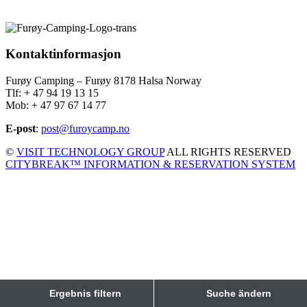
Kontaktinformasjon
Furøy Camping – Furøy 8178 Halsa Norway
Tlf: + 47 94 19 13 15
Mob: + 47 97 67 14 77
E-post
:
post@furoycamp.no
©
VISIT TECHNOLOGY GROUP
ALL RIGHTS RESERVED
CITYBREAK™ INFORMATION & RESERVATION SYSTEM
Ergebnis filtern
Suche ändern