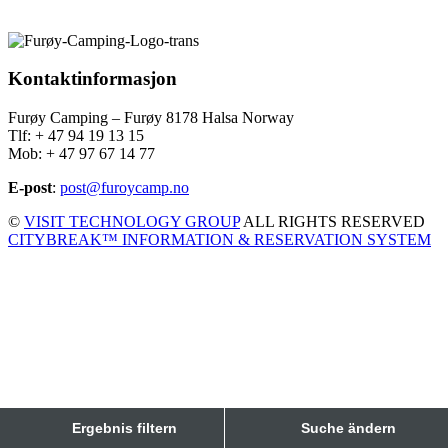
Kontaktinformasjon
Furøy Camping – Furøy 8178 Halsa Norway
Tlf: + 47 94 19 13 15
Mob: + 47 97 67 14 77
E-post
:
post@furoycamp.no
©
VISIT TECHNOLOGY GROUP
ALL RIGHTS RESERVED
CITYBREAK™ INFORMATION & RESERVATION SYSTEM
Ergebnis filtern
Suche ändern