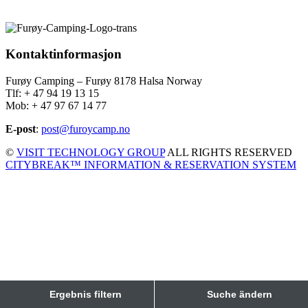
Kontaktinformasjon
Furøy Camping – Furøy 8178 Halsa Norway
Tlf: + 47 94 19 13 15
Mob: + 47 97 67 14 77
E-post
:
post@furoycamp.no
©
VISIT TECHNOLOGY GROUP
ALL RIGHTS RESERVED
CITYBREAK™ INFORMATION & RESERVATION SYSTEM
Ergebnis filtern
Suche ändern