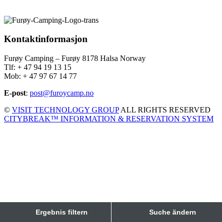
Kontaktinformasjon
Furøy Camping – Furøy 8178 Halsa Norway
Tlf: + 47 94 19 13 15
Mob: + 47 97 67 14 77
E-post
:
post@furoycamp.no
©
VISIT TECHNOLOGY GROUP
ALL RIGHTS RESERVED
CITYBREAK™ INFORMATION & RESERVATION SYSTEM
Ergebnis filtern
Suche ändern